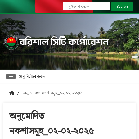
Search
বরিশাল সিটি কর্পোরেশন
মেনু নির্বাচন করুন
অনুমোদিত নকশাসমূহ_০২-০২-২০২৫
অনুমোদিত
নকশাসমূহ_০২-০২-২০২৫