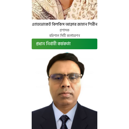
এ্যাডভোকেট বিলকিস আক্তার জাহান শিরীন
প্রশাসক
বরিশাল সিটি কর্পোরেশন
প্রধান নির্বাহী কর্মকর্তা