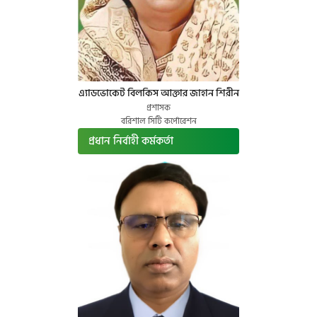
এ্যাডভোকেট বিলকিস আক্তার জাহান শিরীন
প্রশাসক
বরিশাল সিটি কর্পোরেশন
প্রধান নির্বাহী কর্মকর্তা