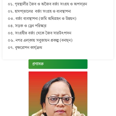
০১. গৃহস্থালীর জৈব ও অজৈব বর্জ্য সংগ্রহ ও অপসা্রন
০২. হাসপা্তালের বর্জ্য সংগ্রহ ও ব্যবস্থাপনা
০৩. বর্জ্য ব্যবস্থাপনা (জমি অধিগ্রহন ও উন্নয়ন)
০৪. সড়ক ও ড্রেন পরিস্কা্র
০৫. সংগ্রহীত বর্জ্য থেকে জৈব সারউৎপাদন
০৬. নগর এলা্কায় সবুজায়ন প্রকল্প (বনায়্ন)
০৭. বৃক্ষরোপন কার্য্ক্রম
প্রশাসক