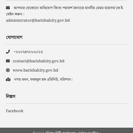
আপনার যেকোনো অভিযোগ কিংবা পরামর্শ জানাতে মাননীয় মেয়র মহোদয়’কে ই-
মেইল করুন :
administrator@barishalcity.gov.bd
যোগাযোগ
+৮৮০২৪৭৮৮৬০১৫
contact@barishalcity.gov.bd
www.barishalcity.gov.bd
নগর ভবন, ফজলুল হক এভিনিউ, বরিশাল।
লিঙ্কস
Facebook