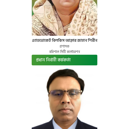
এ্যাডভোকেট বিলকিস আক্তার জাহান শিরীন
প্রশাসক
বরিশাল সিটি কর্পোরেশন
প্রধান নির্বাহী কর্মকর্তা