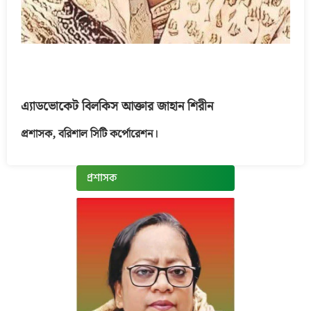
এ্যাডভোকেট বিলকিস আক্তার জাহান শিরীন
প্রশাসক, বরিশাল সিটি কর্পোরেশন।
প্রশাসক