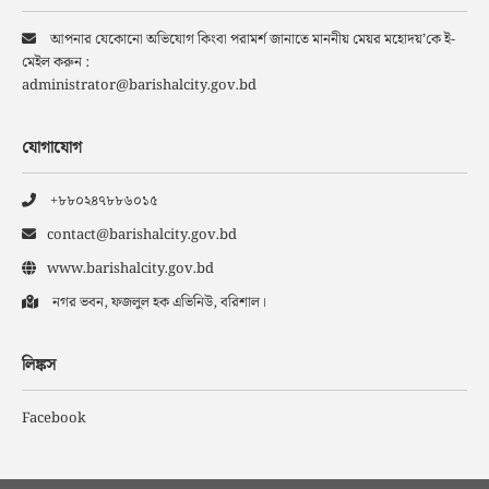
আপনার যেকোনো অভিযোগ কিংবা পরামর্শ জানাতে মাননীয় মেয়র মহোদয়’কে ই-
মেইল করুন :
administrator@barishalcity.gov.bd
যোগাযোগ
+৮৮০২৪৭৮৮৬০১৫
contact@barishalcity.gov.bd
www.barishalcity.gov.bd
নগর ভবন, ফজলুল হক এভিনিউ, বরিশাল।
লিঙ্কস
Facebook