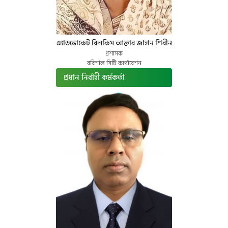
এ্যাডভোকেট বিলকিস আক্তার জাহান শিরীন
প্রশাসক
বরিশাল সিটি কর্পোরেশন
প্রধান নির্বাহী কর্মকর্তা