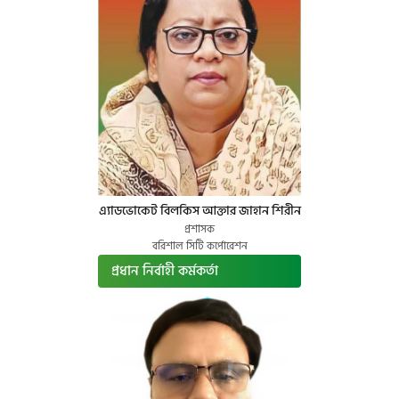
এ্যাডভোকেট বিলকিস আক্তার জাহান শিরীন
প্রশাসক
বরিশাল সিটি কর্পোরেশন
প্রধান নির্বাহী কর্মকর্তা