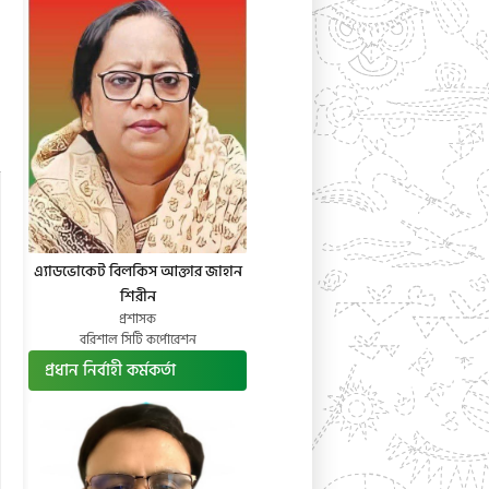
এ্যাডভোকেট বিলকিস আক্তার জাহান
শিরীন
প্রশাসক
বরিশাল সিটি কর্পোরেশন
প্রধান নির্বাহী কর্মকর্তা