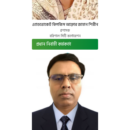
এ্যাডভোকেট বিলকিস আক্তার জাহান শিরীন
প্রশাসক
বরিশাল সিটি কর্পোরেশন
প্রধান নির্বাহী কর্মকর্তা